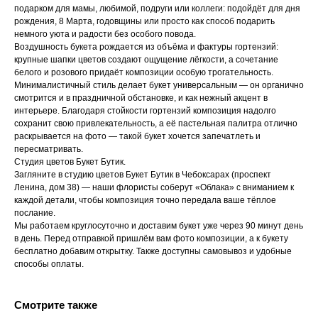
подарком для мамы, любимой, подруги или коллеги: подойдёт для дня
рождения, 8 Марта, годовщины или просто как способ подарить
немного уюта и радости без особого повода.
Воздушность букета рождается из объёма и фактуры гортензий:
крупные шапки цветов создают ощущение лёгкости, а сочетание
белого и розового придаёт композиции особую трогательность.
Минималистичный стиль делает букет универсальным — он органично
смотрится и в праздничной обстановке, и как нежный акцент в
интерьере. Благодаря стойкости гортензий композиция надолго
сохранит свою привлекательность, а её пастельная палитра отлично
раскрывается на фото — такой букет хочется запечатлеть и
пересматривать.
Студия цветов Букет Бутик.
Загляните в студию цветов Букет Бутик в Чебоксарах (проспект
Ленина, дом 38) — наши флористы соберут «Облака» с вниманием к
каждой детали, чтобы композиция точно передала ваше тёплое
послание.
Мы работаем круглосуточно и доставим букет уже через 90 минут день
в день. Перед отправкой пришлём вам фото композиции, а к букету
бесплатно добавим открытку. Также доступны самовывоз и удобные
способы оплаты.
Смотрите также