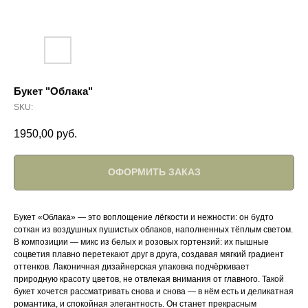
Букет "Облака"
SKU:
1950,00
руб.
ОФОРМИТЬ ЗАКАЗ
Букет «Облака» — это воплощение лёгкости и нежности: он будто
соткан из воздушных пушистых облаков, наполненных тёплым светом.
В композиции — микс из белых и розовых гортензий: их пышные
соцветия плавно перетекают друг в друга, создавая мягкий градиент
оттенков. Лаконичная дизайнерская упаковка подчёркивает
природную красоту цветов, не отвлекая внимания от главного. Такой
букет хочется рассматривать снова и снова — в нём есть и деликатная
романтика, и спокойная элегантность. Он станет прекрасным